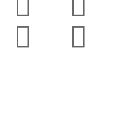



