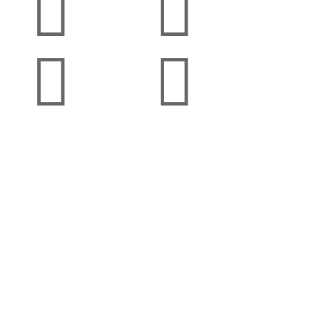



