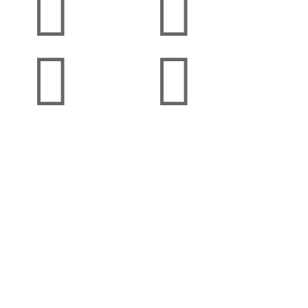



