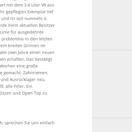
art mit dem 3.4 Liter V8 aus
r gepflegtes Exemplar lief
n und ist seit nunmehr 6
urde beim aktuellen Besitzer
 Linie für ausgedehnte
 problemlos in den letzten
nem breiten Grinsen im
 alle zwei Jahre einen neuen
n erhalten. Das bestätigt
i Wochen eine große
de gemacht: Zahnriemen,
g und Ausrücklager neu,
, alle Filter. Ein
r Sitzen und Open Top zu
h, sprechen Sie uns einfach