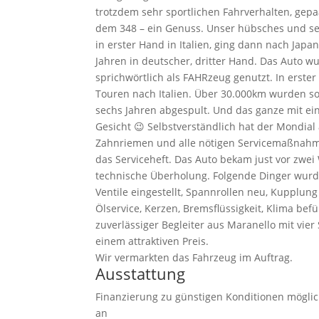
trotzdem sehr sportlichen Fahrverhalten, gepa
dem 348 – ein Genuss. Unser hübsches und seh
in erster Hand in Italien, ging dann nach Japa
Jahren in deutscher, dritter Hand. Das Auto w
sprichwörtlich als FAHRzeug genutzt. In erster
Touren nach Italien. Über 30.000km wurden so
sechs Jahren abgespult. Und das ganze mit ei
Gesicht 😉 Selbstverständlich hat der Mondial
Zahnriemen und alle nötigen Servicemaßnahme
das Serviceheft. Das Auto bekam just vor zwe
technische Überholung. Folgende Dinger wur
Ventile eingestellt, Spannrollen neu, Kupplun
Ölservice, Kerzen, Bremsflüssigkeit, Klima befüllt
zuverlässiger Begleiter aus Maranello mit vie
einem attraktiven Preis.
Wir vermarkten das Fahrzeug im Auftrag.
Ausstattung
Finanzierung zu günstigen Konditionen möglic
an