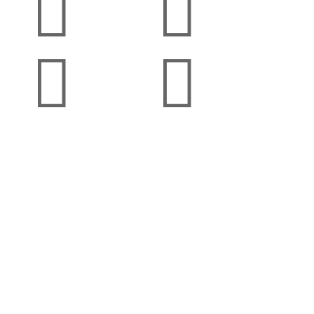



